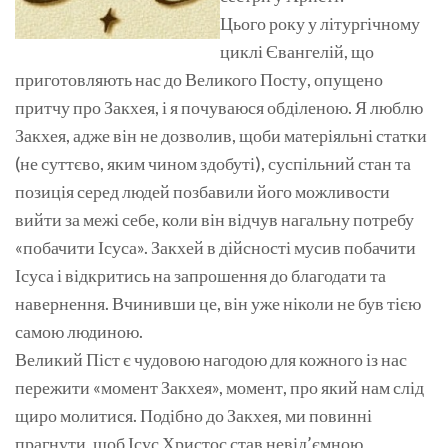
Цього року у літургічному
циклі Євангелій, що
приготовляють нас до Великого Посту, опущено
притчу про Закхея, і я почуваюся обділеною. Я люблю
Закхея, адже він не дозволив, щоби матеріяльні статки
(не суттєво, яким чином здобуті), суспільний стан та
позиція серед людей позбавили його можливости
вийти за межі себе, коли він відчув нагальну потребу
«побачити Ісуса». Закхей в дійсності мусив побачити
Ісуса і відкритись на запрошення до благодати та
навернення. Вчинивши це, він уже ніколи не був тією
самою людиною.
Великий Піст є чудовою нагодою для кожного із нас
пережити «момент Закхея», момент, про який нам слід
щиро молитися. Подібно до Закхея, ми повинні
прагнути, щоб Ісус Христос став невід’ємною