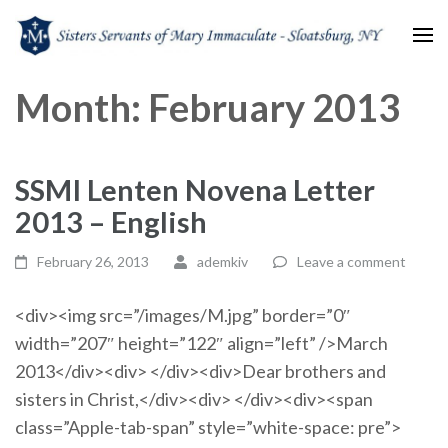
Sisters Servants of Mary
Sisters Servants of Mary Immaculate Congregation – Sloatsburg, NY
Month:
February 2013
Immaculate
SSMI Lenten Novena Letter
2013 – English
February 26, 2013
ademkiv
Leave a comment
<div><img src=”/images/M.jpg” border=”0″
width=”207″ height=”122″ align=”left” />March
2013</div><div> </div><div>Dear brothers and
sisters in Christ,</div><div> </div><div><span
class=”Apple-tab-span” style=”white-space: pre”>