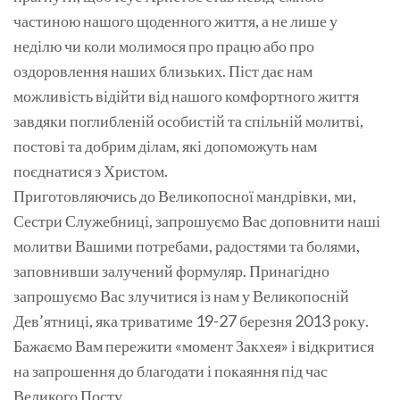
частиною нашого щоденного життя, а не лише у
неділю чи коли молимося про працю або про
оздоровлення наших близьких. Піст дає нам
можливість відійти від нашого комфортного життя
завдяки поглибленій особистій та спільній молитві,
постові та добрим ділам, які допоможуть нам
поєднатися з Христом.
Приготовляючись до Великопосної мандрівки, ми,
Сестри Служебниці, запрошуємо Вас доповнити наші
молитви Вашими потребами, радостями та болями,
заповнивши залучений формуляр. Принагідно
запрошуємо Вас злучитися із нам у Великопосній
Дев’ятниці, яка триватиме 19-27 березня 2013 року.
Бажаємо Вам пережити «момент Закхея» і відкритися
на запрошення до благодати і покаяння під час
Великого Посту.